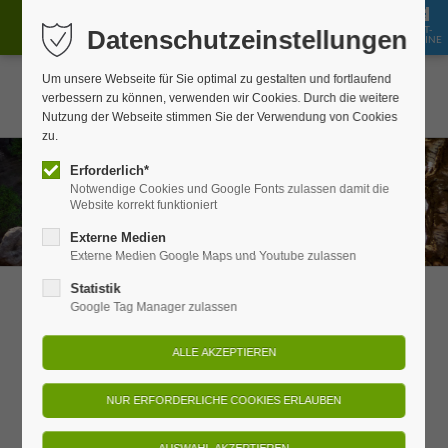
GUT-
Datenschutzeinstellungen
JOBS
BUCHEN
SHOP
SCHEINE
Um unsere Webseite für Sie optimal zu gestalten und fortlaufend
verbessern zu können, verwenden wir Cookies. Durch die weitere
Nutzung der Webseite stimmen Sie der Verwendung von Cookies
zu.
Erforderlich*
Notwendige Cookies und Google Fonts zulassen damit die
Website korrekt funktioniert
Externe Medien
Externe Medien Google Maps und Youtube zulassen
Statistik
Erlebnisse
Google Tag Manager zulassen
In Schmilka ist immer etwas los!
Vom Saunaspaß bis zum Bierbadezuber, von Kinoabend bis
Livemusik, von geführten Wanderungen bis zu Yoga – in