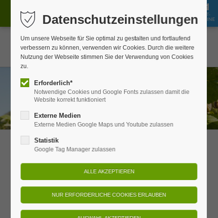
GUT-
Datenschutzeinstellungen
JOBS
BUCHEN
SHOP
SCHEINE
Um unsere Webseite für Sie optimal zu gestalten und fortlaufend
verbessern zu können, verwenden wir Cookies. Durch die weitere
Nutzung der Webseite stimmen Sie der Verwendung von Cookies
zu.
Erforderlich*
Notwendige Cookies und Google Fonts zulassen damit die
Website korrekt funktioniert
Externe Medien
Externe Medien Google Maps und Youtube zulassen
Statistik
BIO
Google Tag Manager zulassen
Bio bei Speisen und Getränken –
Ökostrom im gesamten Refugium –
Gesund Schlafen