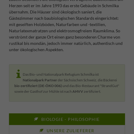
Herzen seit er im Jahre 1993 das erste Gebäude in Schmilka
übernahm. Die Häuser sind ökologisch saniert, die
Gästezimmer nach baubiologischen Standards eingerichtet:
mit geseiften Holzböden, Naturfarben und -textilien,
Naturlatexmatratzen und elektrosmogfreiem Raumklima. So
verströmt der ganze Ort einen ganz besonderen Charme von
rustikal bis mondän, jedoch immer natürlich, authentisch und
unter ökologischen Aspekten.
Das Bio- und Nationalpark Refugium Schmilka ist
Nationalpark Partner
der Sächsischen Schweiz, die Bäckerei
bio-zertifiziert (DE-ÖKO 006)
und das Bio-Restaurant "StrandGut"
sowie der Gasthof zur Mühle ist nach
AHVV
zertifiziert.
BIOLOGIE - PHILOSOPHIE
UNSERE ZULIEFERER