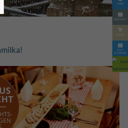
JOBS
BUCHEN
SHOP
hmilka!
GUT-
SCHEINE