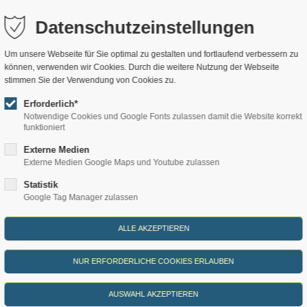
a.de
Datenschutzeinstellungen
nachten
Kulinarium
Erlebnisse
Refugium
Um unsere Webseite für Sie optimal zu gestalten und fortlaufend verbessern zu
können, verwenden wir Cookies. Durch die weitere Nutzung der Webseite
stimmen Sie der Verwendung von Cookies zu.
otel Helvetia
StrandGut
Ritualeplan
Schmilka
Erforderlich*
 Waldfrieden
Café-Bistro Daheim
Angebote
Philosophie
Notwendige Cookies und Google Fonts zulassen damit die Website korrekt
funktioniert
 zur Mühle
Gasthof zur Mühle
Wanderungen
Transparen
Externe Medien
illa Thusnelda
Mühlenbäckerei
Führungen
Presseberei
Externe Medien Google Maps und Youtube zulassen
onen und Apartments
Braumanufaktur
Kulturabende
Jobangebot
Statistik
Google Tag Manager zulassen
enwohnungen
Tagen und Feiern
Wellness
Orientierun
BIO
Sauna & Badehaus
FAQ
Naturheilpraxis
Social Medi
Aktiv - Kunst & Kultur
Winterdorf