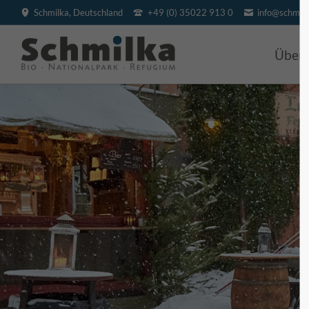
Schmilka, Deutschland
+49 (0) 35022 913 0
info@schmilk
SUCHEN
Über
BIO H
Villa
Hotel
BIO V
Pensi
Feri