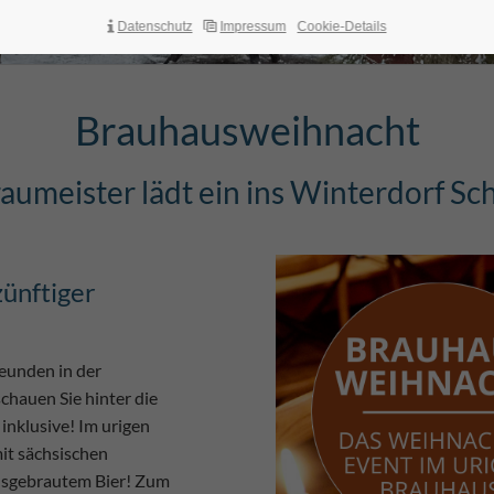
Brauhausweihnacht
Datenschutz
Impressum
Cookie-Details
Brauhausweihnacht
aumeister lädt ein ins Winterdorf Sc
ünftiger
eunden in der
chauen Sie hinter die
inklusive! Im urigen
it sächsischen
ausgebrautem Bier! Zum