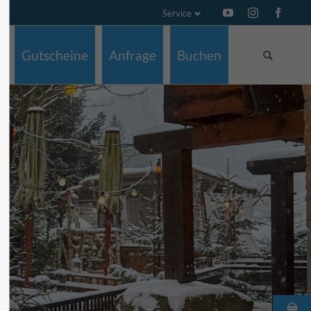
Service
Navigation
Navigation
überspringen
überspringen
Gutscheine
Anfrage
Buchen
z
ch
e
g
a